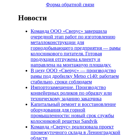
Форма обратной связи
Новости
Команда ООО «Сверус» завершила
очередной этап работ по изготовлению
металлоконструкции для
горнодобывающего предприятия — рамы
колосникового питателя. Готовая
продукция отгружена клиенту и
направлена на монтажную площадку.
В цеху ООО «Сверус» — производство
рамы под дробилку Metso c140: работаем
стабильно, сроки соблюдаем
Импортозамещение. Производство
конвейерных роликов по образцу или
техническому заданию заказчика
Капитальный ремонт и восстановление
оборудования для горной
промышленности: новый срок службы
колосниковой решетки Sandvik
Команда «Сверус» реализовала проект
промежуточного склада в Ленинградской
области