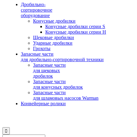
Дробильно-
сортировочное
оборудование
Конусные дробилки
Конусные дробилки серии S
Конусные дробилки серии H
Щековые дробилки
Ударные дробилки
Грохоты
Запасные части
для дробильно-сортировочной техники
Запасные части
для щековых
дробилок
Запасные части
для конусных дробилок
Запасные части
для шламовых насосов Warman
Конвейерные ролики
© 2015-2025
Компания Swerus
∙
Политика конфиденциальности
∙
Условия использования сайта
∙
Карта сайта
Мы
Мы

вконтакте
на