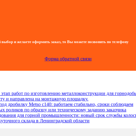
 выбор и желаете оформить заказ, то Вы можете позвонить по телефону
Форма обратной связи
этап работ по изготовлению металлоконструкции для горнодо
нту и направлена на монтажную площадку.
д дробилку Metso c140: работаем стабильно, сроки соблюдаем
х роликов по образцу или техническому заданию заказчика
дования для горной промышленности: новый срок службы колос
уточного склада в Ленинградской области