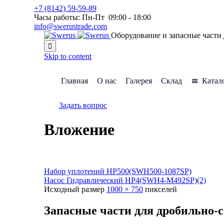
+7 (8142) 59-59-89
Часы работы: Пн-Пт 09:00 - 18:00
info@swerustrade.com
Оборудование и запасные части

Skip to content
Главная
О нас
Галерея
Склад
Катал
Задать вопрос
Вложение
Набор уплотений HP500(SWH500-1087SP)
Насос Гидравлический HP4(SWH4-M492SP)(2)
Исходный размер
1000 × 750
пикселей
Запасные части для дробильно-