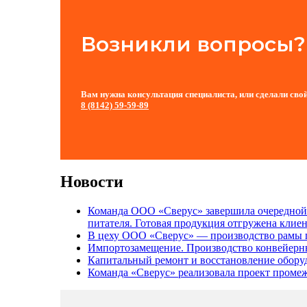
Возникли вопросы?
Вам нужна консультация специалиста, или сделали свой
8 (8142)
59-59-89
Новости
Команда ООО «Сверус» завершила очередной 
питателя. Готовая продукция отгружена клие
В цеху ООО «Сверус» — производство рамы по
Импортозамещение. Производство конвейерны
Капитальный ремонт и восстановление обору
Команда «Сверус» реализовала проект промеж