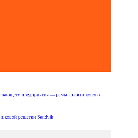
бывающего предприятия — рамы колосникового
никовой решетки Sandvik