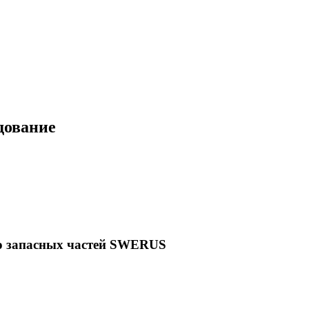
дование
во запасных частей SWERUS