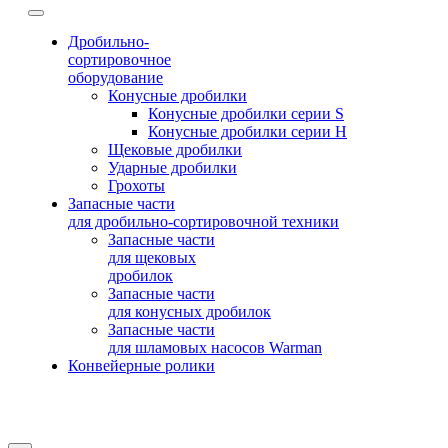
Дробильно-
сортировочное
оборудование
Конусные дробилки
Конусные дробилки серии S
Конусные дробилки серии H
Щековые дробилки
Ударные дробилки
Грохоты
Запасные части
для дробильно-сортировочной техники
Запасные части
для щековых
дробилок
Запасные части
для конусных дробилок
Запасные части
для шламовых насосов Warman
Конвейерные ролики
© 2015-2025
Компания Swerus
∙
Политика конфиденциальности
∙
Условия использования сайта
∙
Карта сайта