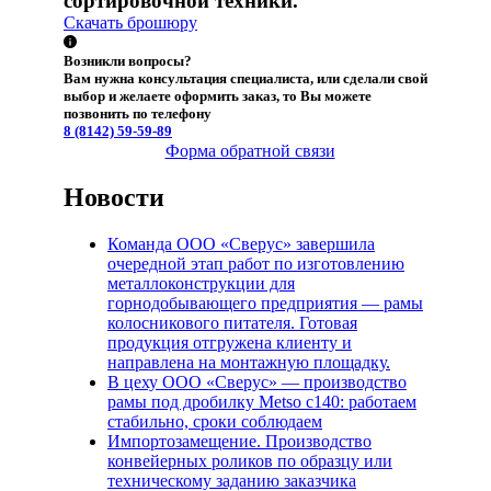
сортировочной техники.
Скачать брошюру
Возникли вопросы?
Вам нужна консультация специалиста, или сделали свой
выбор и желаете оформить заказ, то Вы можете
позвонить по телефону
8 (8142)
59-59-89
Форма обратной связи
Новости
Команда ООО «Сверус» завершила
очередной этап работ по изготовлению
металлоконструкции для
горнодобывающего предприятия — рамы
колосникового питателя. Готовая
продукция отгружена клиенту и
направлена на монтажную площадку.
В цеху ООО «Сверус» — производство
рамы под дробилку Metso c140: работаем
стабильно, сроки соблюдаем
Импортозамещение. Производство
конвейерных роликов по образцу или
техническому заданию заказчика