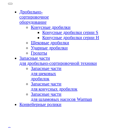
Дробильно-
сортировочное
оборудование
Конусные дробилки
Конусные дробилки серии S
Конусные дробилки серии H
Щековые дробилки
Ударные дробилки
Грохоты
Запасные части
для дробильно-сортировочной техники
Запасные части
для щековых
дробилок
Запасные части
для конусных дробилок
Запасные части
для шламовых насосов Warman
Конвейерные ролики
© 2015-2025
Компания Swerus
∙
Политика конфиденциальности
∙
Условия использования сайта
∙
Карта сайта