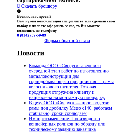
сортировочной техники.
Скачать брошюру
Возникли вопросы?
Вам нужна консультация специалиста, или сделали свой
выбор и желаете оформить заказ, то Вы можете
позвонить по телефону
8 (8142)
59-59-89
Форма обратной связи
Новости
Команда ООО «Сверус» завершила
очередной этап работ по изготовлению
металлоконструкции для
горнодобывающего предприятия — рамы
колосникового питателя. Готовая
продукция отгружена клиенту и
направлена на монтажную площадку.
В цеху ООО «Сверус» — производство
рамы под дробилку Metso c140: работаем
стабильно, сроки соблюдаем
Импортозамещение. Производство
конвейерных роликов по образцу или
техническому заданию заказчика