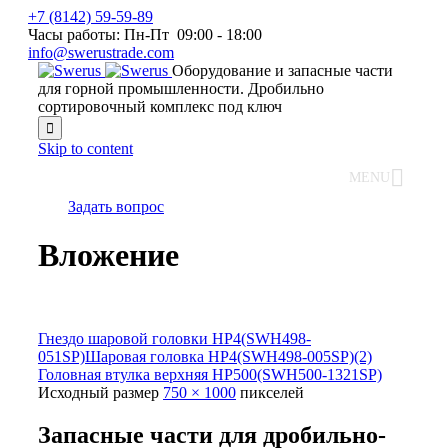
+7 (8142) 59-59-89
Часы работы: Пн-Пт 09:00 - 18:00
info@swerustrade.com
Оборудование и запасные части
для горной промышленности. Дробильно
сортировочный комплекс под ключ

Skip to content
MENU
Задать вопрос
Вложение
Гнездо шаровой головки HP4(SWH498-
051SP)Шаровая головка HP4(SWH498-005SP)(2)
Головная втулка верхняя HP500(SWH500-1321SP)
Исходный размер
750 × 1000
пикселей
Запасные части для дробильно-