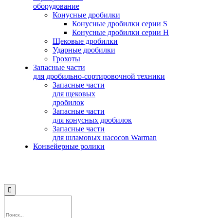
оборудование
Конусные дробилки
Конусные дробилки серии S
Конусные дробилки серии H
Щековые дробилки
Ударные дробилки
Грохоты
Запасные части
для дробильно-сортировочной техники
Запасные части
для щековых
дробилок
Запасные части
для конусных дробилок
Запасные части
для шламовых насосов Warman
Конвейерные ролики
© 2015-2025
Компания Swerus
∙
Политика конфиденциальности
∙
Условия использования сайта
∙
Карта сайта
Мы
Мы

вконтакте
на
rutube