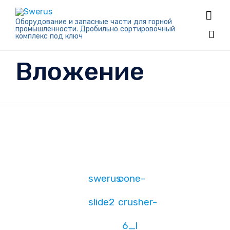

Оборудование и запасные части для горной
промышленности. Дробильно сортировочный
комплекс под ключ
Skip
Вложение
to
con
swerus-
cone-
slide2
crusher-
6_l