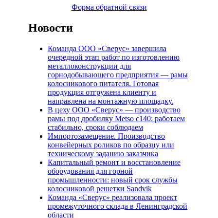
Форма обратной связи
Новости
Команда ООО «Сверус» завершила
очередной этап работ по изготовлению
металлоконструкции для
горнодобывающего предприятия — рамы
колосникового питателя. Готовая
продукция отгружена клиенту и
направлена на монтажную площадку.
В цеху ООО «Сверус» — производство
рамы под дробилку Metso c140: работаем
стабильно, сроки соблюдаем
Импортозамещение. Производство
конвейерных роликов по образцу или
техническому заданию заказчика
Капитальный ремонт и восстановление
оборудования для горной
промышленности: новый срок службы
колосниковой решетки Sandvik
Команда «Сверус» реализовала проект
промежуточного склада в Ленинградской
области