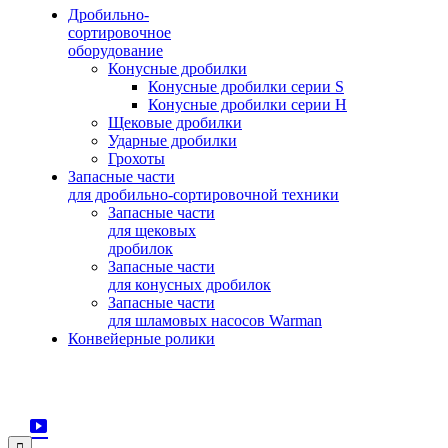
Дробильно-
сортировочное
оборудование
Конусные дробилки
Конусные дробилки серии S
Конусные дробилки серии H
Щековые дробилки
Ударные дробилки
Грохоты
Запасные части
для дробильно-сортировочной техники
Запасные части
для щековых
дробилок
Запасные части
для конусных дробилок
Запасные части
для шламовых насосов Warman
Конвейерные ролики
© 2015-2025
Компания Swerus
∙
Политика конфиденциальности
∙
Условия использования сайта
∙
Карта сайта
Мы
Мы
вконтакте
на