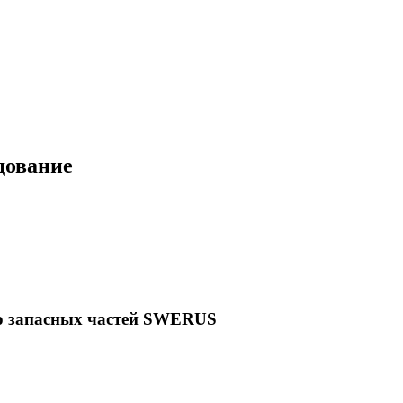
дование
во запасных частей SWERUS