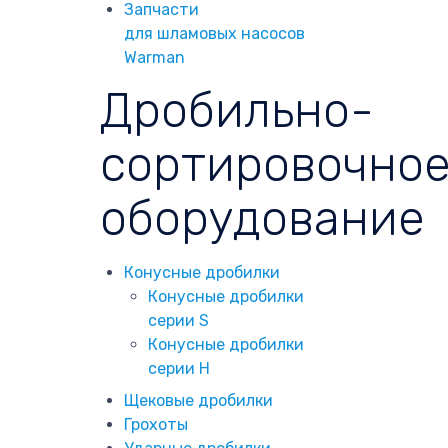
Запчасти
для шламовых насосов
Warman
Дробильно-
сортировочно
оборудование
Конусные дробилки
Конусные дробилки
серии S
Конусные дробилки
серии H
Щековые дробилки
Грохоты