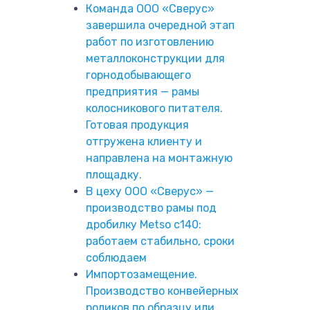
Команда ООО «Сверус»
завершила очередной этап
работ по изготовлению
металлоконструкции для
горнодобывающего
предприятия — рамы
колосникового питателя.
Готовая продукция
отгружена клиенту и
направлена на монтажную
площадку.
В цеху ООО «Сверус» —
производство рамы под
дробилку Metso c140:
работаем стабильно, сроки
соблюдаем
Импортозамещение.
Производство конвейерных
роликов по образцу или