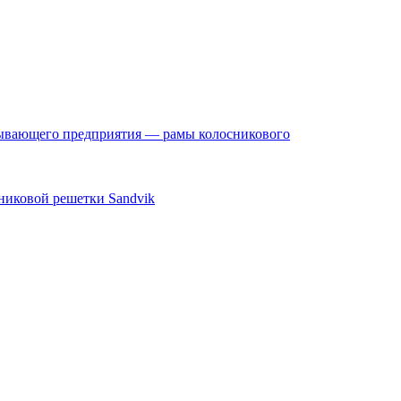
бывающего предприятия — рамы колосникового
никовой решетки Sandvik