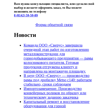
Вам нужна консультация специалиста, или сделали свой
выбор и желаете оформить заказ, то Вы можете
позвонить по телефону
8 (8142)
59-59-89
Форма обратной связи
Новости
Команда ООО «Сверус» завершила
очередной этап работ по изготовлению
металлоконструкции для
горнодобывающего предприятия — рамы
колосникового питателя. Готовая
продукция отгружена клиенту и
направлена на монтажную площадку.
В цеху ООО «Сверус» — производство
рамы под дробилку Metso c140: работаем
стабильно, сроки соблюдаем
Импортозамещение. Производство
конвейерных роликов по образцу или
техническому заданию заказчика
Капитальный ремонт и восстановление
оборудования для горной